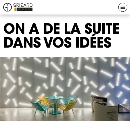
Aller au contenu
Aller à la navigation
N
Grizard
ON A DE LA SUITE
agencement
DANS VOS IDÉES