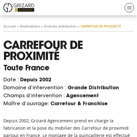
Aller au contenu
Aller à la navigation
N
Grizard
Vous
Accueil
>
Réalisations
>
Grande distribution
>
CARREFOUR DE PROXIMITÉ
agencement
êtes
ici :
CARREFOUR DE
PROXIMITÉ
Toute France
Date :
Depuis 2002
Domaine d’intervention :
Grande Distribution
Champs d’intervention :
Agencement
Maître d’ouvrage:
Carrefour & Franchise
Depuis 2002, Grizard Agencement prend en charge la
fabrication et la pose du mobilier des Carrefour de proximité
partout en France. Le montage de la quincaillerie est effectué