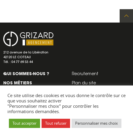
Re
Adresse
Navigation
a
secondaire
Grizard
212 avenue de la Libération
agencement
42120 LE COTEAU
d
Tél. :
04 77 69 33 44
QUI SOMMES-NOUS ?
Recrutement
d
NOS MÉTIERS
Plan du site
NOS RÉALISATIONS
Mentions légales
Ce site utilise des cookies et vous donne le contrôle sur ce
que vous souhaitez activer
NOS ACTUS
c
"Personnaliser mes choix" pour contrôler les
informations demandées.
NOUS CONTACTER
Tout accepter
Tout refuser
Personnaliser mes choix