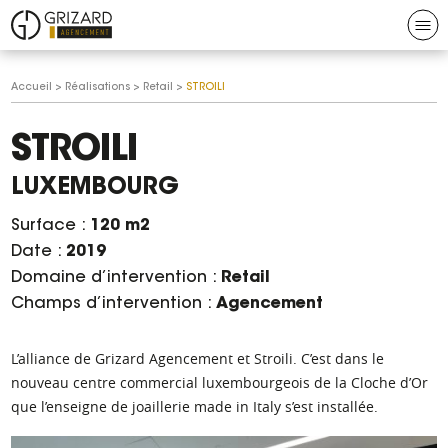
Aller au contenu
Aller à la navigation
N
Grizard
Vous
Accueil
>
Réalisations
>
Retail
>
STROILI
agencement
êtes
ici :
STROILI
LUXEMBOURG
Surface :
120 m2
Date :
2019
Domaine d’intervention :
Retail
Champs d’intervention :
Agencement
L’alliance de Grizard Agencement et Stroili. C’est dans le
nouveau centre commercial luxembourgeois de la Cloche d’Or
que l’enseigne de joaillerie made in Italy s’est installée.