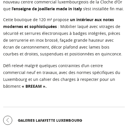
nouveau centre commercial luxembourgeois de la Cloche d’Or
que
l’enseigne de joaillerie made in Italy
s’est installée fin mai.
Cette boutique de 120 m² propose
un intérieur aux notes
modernes et sophistiquées
: Mobilier laqué avec vitrages de
sécurité et serrures électroniques à badges intégrées, pièces
de serrurerie en inox brossé, façade grande hauteur avec
écran de cantonnement, décor plafond avec lames bois
courbes et droites, suspendues et positionnées en quinconce.
Défi relevé malgré quelques contraintes d’un centre
commercial neuf en travaux, avec des normes spécifiques du
Luxembourg et un cahier des charges à respecter pour un
bâtiment
« BREEAM ».
ARTICLE
-
PRÉCÉDENT :
GALERIES LAFAYETTE LUXEMBOURG