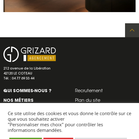
Re
Adresse
Navigation
a
secondaire
Grizard
212 avenue de la Libération
agencement
42120 LE COTEAU
d
Tél. :
04 77 69 33 44
QUI SOMMES-NOUS ?
Recrutement
d
NOS MÉTIERS
Plan du site
NOS RÉALISATIONS
Mentions légales
Ce site utilise des cookies et vous donne le contrôle sur ce
que vous souhaitez activer
NOS ACTUS
c
"Personnaliser mes choix" pour contrôler les
informations demandées.
NOUS CONTACTER