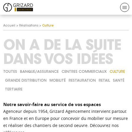
Aller au contenu
Aller à la navigation
N
Grizard
Vous
Accueil
>
Réalisations
>
Culture
agencement
êtes
ici :
ON A DE LA SUITE
DANS VOS IDÉES
FILTRER
Réalisations,
TOUTES
BANQUE/ASSURANCE
CENTRES COMMERCIAUX
CULTURE
PAR
GRANDE DISTRIBUTION
MOBILITÉ
RESTAURATION
RETAIL
SANTÉ
CATÉGORIE :
catégorie
TERTIAIRE
Culture
Notre savoir-faire au service de vos espaces
Agenceur depuis 1954, Grizard Agencement intervient partout
en France et en Europe pour concevoir du mobilier sur mesure
et réaliser des chantiers de second oeuvre. Découvrez nos