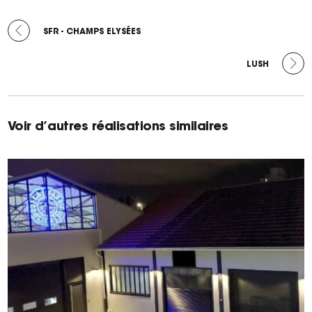
ARTICLE
-
PRÉCÉDENT :
SFR - CHAMPS ELYSÉES
ARTICLE
SUIVANT :
LUSH
Voir d’autres réalisations similaires