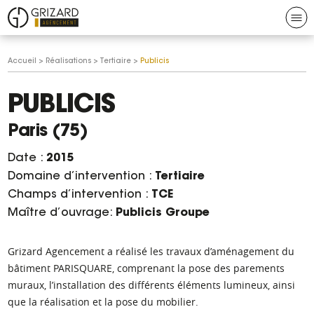
Aller au contenu
Aller à la navigation
N
Grizard
Vous
Accueil
>
Réalisations
>
Tertiaire
>
Publicis
agencement
êtes
ici :
PUBLICIS
Paris (75)
Date :
2015
Domaine d’intervention :
Tertiaire
Champs d’intervention :
TCE
Maître d’ouvrage:
Publicis Groupe
Grizard Agencement a réalisé les travaux d’aménagement du
bâtiment PARISQUARE, comprenant la pose des parements
muraux, l’installation des différents éléments lumineux, ainsi
que la réalisation et la pose du mobilier.