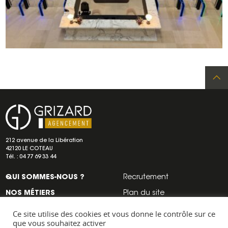
Re
Adresse
Navigation
a
secondaire
Grizard
212 avenue de la Libération
agencement
42120 LE COTEAU
d
Tél. :
04 77 69 33 44
QUI SOMMES-NOUS ?
Recrutement
d
NOS MÉTIERS
Plan du site
NOS RÉALISATIONS
Mentions légales
Ce site utilise des cookies et vous donne le contrôle sur ce
que vous souhaitez activer
NOS ACTUS