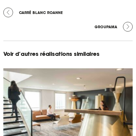
ARTICLE
-
PRÉCÉDENT :
CARRÉ BLANC ROANNE
ARTICLE
SUIVANT :
GROUPAMA
Voir d’autres réalisations similaires