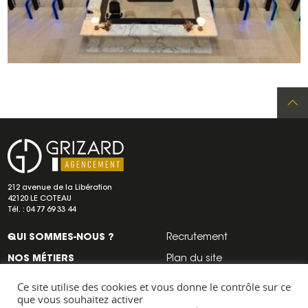
Re
Adresse
Navigation
a
secondaire
Grizard
212 avenue de la Libération
agencement
42120 LE COTEAU
d
Tél. :
04 77 69 33 44
QUI SOMMES-NOUS ?
Recrutement
d
NOS MÉTIERS
Plan du site
NOS RÉALISATIONS
Mentions légales
Ce site utilise des cookies et vous donne le contrôle sur ce
que vous souhaitez activer
NOS ACTUS