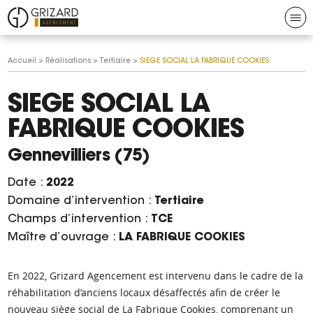
Aller au contenu
Aller à la navigation
N
Grizard
Vous
Accueil
>
Réalisations
>
Tertiaire
>
SIEGE SOCIAL LA FABRIQUE COOKIES
agencement
êtes
ici :
SIEGE SOCIAL LA
FABRIQUE COOKIES
Gennevilliers (75)
Date :
2022
Domaine d’intervention :
Tertiaire
Champs d’intervention :
TCE
Maître d’ouvrage :
LA
FABRIQUE COOKIES
En 2022, Grizard Agencement est intervenu dans le cadre de la
réhabilitation d’anciens locaux désaffectés afin de créer le
nouveau siège social de
La Fabrique Cookies
, comprenant un