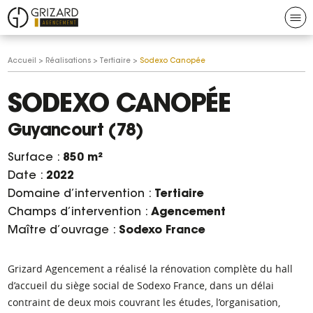
Aller au contenu
Aller à la navigation
N
Grizard
Vous
Accueil
>
Réalisations
>
Tertiaire
>
Sodexo Canopée
agencement
êtes
ici :
SODEXO CANOPÉE
Guyancourt (78)
Surface :
850 m²
Date :
2022
Domaine d’intervention :
Tertiaire
Champs d’intervention :
Agencement
Maître d’ouvrage :
Sodexo France
Grizard Agencement a réalisé la rénovation complète du hall
d’accueil du siège social de Sodexo France, dans un délai
contraint de deux mois couvrant les études, l’organisation,