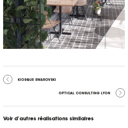
ARTICLE
-
PRÉCÉDENT :
KIOSQUE SWAROVSKI
ARTICLE
SUIVANT :
OPTICAL CONSULTING LYON
Voir d’autres réalisations similaires